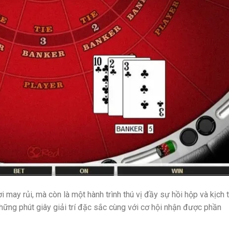
 may rủi, mà còn là một hành trình thú vị đầy sự hồi hộp và kịch t
hững phút giây giải trí đặc sắc cùng với cơ hội nhận được phần