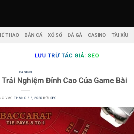
HỂ THAO
BẮN CÁ
XỔ SỐ
ĐÁ GÀ
CASINO
TÀI XỈU
LƯU TRỮ TÁC GIẢ:
SEO
CASINO
 Trải Nghiệm Đỉnh Cao Của Game Bài
NG VÀO
THÁNG 6 5, 2025
BỞI
SEO