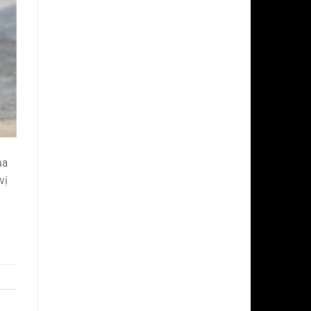
ủa
vị