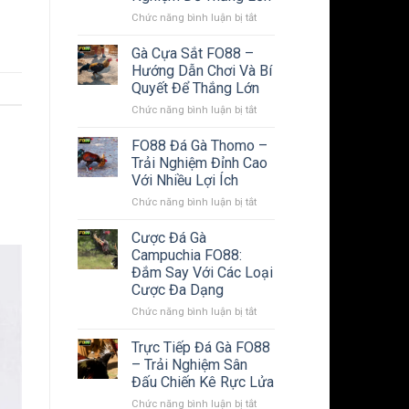
Tiền
Lệ
Chức năng bình luận bị tắt
ở
FO88
Cược
Đá
–
Mới
Gà
Nơi
Gà Cựa Sắt FO88 –
Nhất
Cựa
Làm
Hướng Dẫn Chơi Và Bí
Dao
Giàu
Quyết Để Thắng Lớn
FO88
Từ
Chức năng bình luận bị tắt
ở
–
Những
Gà
Bí
Chiến
Cựa
Quyết
FO88 Đá Gà Thomo –
Kê
Sắt
Và
Trải Nghiệm Đỉnh Cao
FO88
Kinh
Với Nhiều Lợi Ích
–
Nghiệm
Chức năng bình luận bị tắt
ở
Hướng
Để
FO88
Dẫn
Thắng
Đá
Chơi
Cược Đá Gà
Lớn
Gà
Và
Campuchia FO88:
Thomo
Bí
Đắm Say Với Các Loại
–
Quyết
Cược Đa Dạng
Trải
Để
Nghiệm
Chức năng bình luận bị tắt
Thắng
ở
Đỉnh
Lớn
Cược
Cao
Đá
Trực Tiếp Đá Gà FO88
Với
Gà
– Trải Nghiệm Sân
Nhiều
Campuchia
Đấu Chiến Kê Rực Lửa
Lợi
FO88:
Chức năng bình luận bị tắt
Ích
ở
Đắm