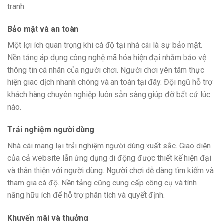
tranh.
Bảo mật và an toàn
Một lợi ích quan trọng khi cá độ tại nhà cái là sự bảo mật.
Nền tảng áp dụng công nghệ mã hóa hiện đại nhằm bảo vệ
thông tin cá nhân của người chơi. Người chơi yên tâm thực
hiện giao dịch nhanh chóng và an toàn tại đây. Đội ngũ hỗ trợ
khách hàng chuyên nghiệp luôn sẵn sàng giúp đỡ bất cứ lúc
nào.
Trải nghiệm người dùng
Nhà cái
mang lại trải nghiệm người dùng xuất sắc. Giao diện
của cả website lẫn ứng dụng di động được thiết kế hiện đại
và thân thiện với người dùng. Người chơi dễ dàng tìm kiếm và
tham gia cá độ. Nền tảng cũng cung cấp công cụ và tính
năng hữu ích để hỗ trợ phân tích và quyết định.
Khuyến mãi và thưởng