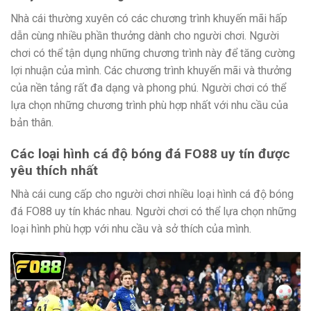
Nhà cái thường xuyên có các chương trình khuyến mãi hấp
dẫn cùng nhiều phần thưởng dành cho người chơi. Người
chơi có thể tận dụng những chương trình này để tăng cường
lợi nhuận của mình. Các chương trình khuyến mãi và thưởng
của nền tảng rất đa dạng và phong phú. Người chơi có thể
lựa chọn những chương trình phù hợp nhất với nhu cầu của
bản thân.
Các loại hình cá độ bóng đá FO88 uy tín được
yêu thích nhất
Nhà cái cung cấp cho người chơi nhiều loại hình cá độ bóng
đá FO88 uy tín khác nhau. Người chơi có thể lựa chọn những
loại hình phù hợp với nhu cầu và sở thích của mình.