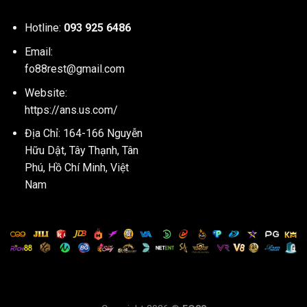
Hotline:
093 925 6486
Email:
fo88rest@gmail.com
Website:
https://ans.us.com/
Địa Chỉ: 164-166 Nguyễn
Hữu Dật, Tây Thạnh, Tân
Phú, Hồ Chí Minh, Việt
Nam