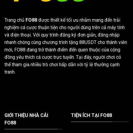
Trang chủ
FO88
được thiết kế tối ưu nhằm mang đến trải
nghiệm cá cược thuận tiện cho người dùng trên cả máy tính
và điện thoại. Với quy trình đăng ký đơn giản, đăng nhập
nhanh chóng cùng chương trình tặng 88USDT cho thành viên
mới, FO88 đang trở thành điểm đến quen thuộc của cộng
đồng yêu thích cá cược trực tuyến. Tại đây, người chơi có
thể tham gia nhiều trò chơi hấp dẫn với tỷ lệ thưởng cạnh
tranh.
GIỚI THIỆU NHÀ CÁI
TIỆN ÍCH TẠI FO88
FO88