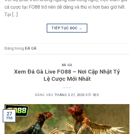
cá cược tại FO88 trở nên dễ dàng và thú vị hơn bao giờ hết.
Tại […]
TIẾP TỤC ĐỌC
→
Đăng trong
ĐÁ GÀ
ĐÁ GÀ
Xem Đá Gà Live FO88 – Nơi Cập Nhật Tỷ
Lệ Cược Mới Nhất
ĐĂNG VÀO
THÁNG 5 27, 2025
BỞI
SEO
27
Th5