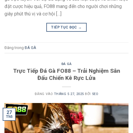
đặt cược hiệu quả, FO88 mang đến cho người chơi những
giây phút thú vị và cơ hội […]
TIẾP TỤC ĐỌC
→
Đăng trong
ĐÁ GÀ
ĐÁ GÀ
Trực Tiếp Đá Gà FO88 – Trải Nghiệm Sân
Đấu Chiến Kê Rực Lửa
ĐĂNG VÀO
THÁNG 5 27, 2025
BỞI
SEO
27
Th5