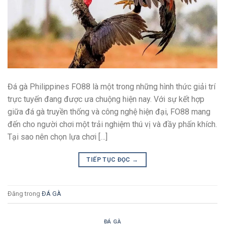
Đá gà Philippines FO88 là một trong những hình thức giải trí
trực tuyến đang được ưa chuộng hiện nay. Với sự kết hợp
giữa đá gà truyền thống và công nghệ hiện đại, FO88 mang
đến cho người chơi một trải nghiệm thú vị và đầy phấn khích.
Tại sao nên chọn lựa chơi […]
TIẾP TỤC ĐỌC
→
Đăng trong
ĐÁ GÀ
ĐÁ GÀ