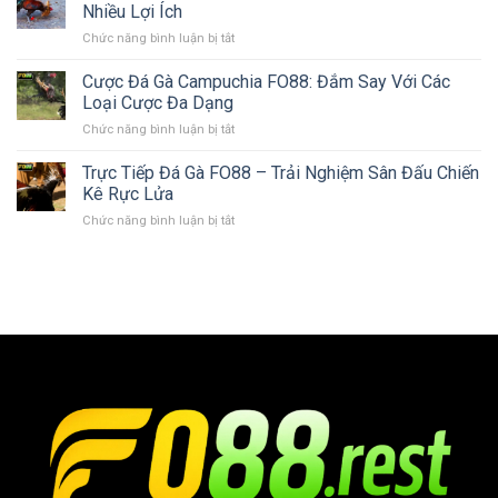
Sắt
Quyết
Nhiều Lợi Ích
Chiến
FO88
Và
Kê
Chức năng bình luận bị tắt
ở
–
Kinh
FO88
Hướng
Nghiệm
Đá
Cược Đá Gà Campuchia FO88: Đắm Say Với Các
Dẫn
Để
Gà
Chơi
Loại Cược Đa Dạng
Thắng
Thomo
Và
Lớn
Chức năng bình luận bị tắt
ở
–
Bí
Cược
Trải
Quyết
Đá
Trực Tiếp Đá Gà FO88 – Trải Nghiệm Sân Đấu Chiến
Nghiệm
Để
Gà
Đỉnh
Kê Rực Lửa
Thắng
Campuchia
Cao
Lớn
Chức năng bình luận bị tắt
ở
FO88:
Với
Trực
Đắm
Nhiều
Tiếp
Say
Lợi
Đá
Với
Ích
Gà
Các
FO88
Loại
–
Cược
Trải
Đa
Nghiệm
Dạng
Sân
Đấu
Chiến
Kê
Rực
Lửa