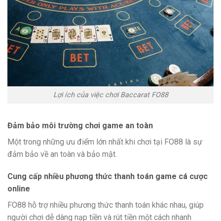
Lợi ích của việc chơi Baccarat FO88
Đảm bảo môi trường chơi game an toàn
Một trong những ưu điểm lớn nhất khi chơi tại FO88 là sự
đảm bảo về an toàn và bảo mật.
Cung cấp nhiều phương thức thanh toán game cá cược
online
FO88 hỗ trợ nhiều phương thức thanh toán khác nhau, giúp
người chơi dễ dàng nạp tiền và rút tiền một cách nhanh