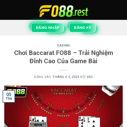
Bỏ
qua
nội
dung
ĐĂNG NHẬP
ĐĂNG KÝ
CASINO
Chơi Baccarat FO88 – Trải Nghiệm
Đỉnh Cao Của Game Bài
ĐĂNG VÀO
THÁNG 6 5, 2025
BỞI
SEO
05
Th6