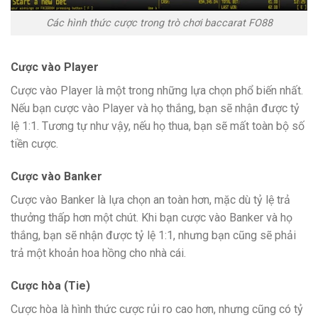
Các hình thức cược trong trò chơi baccarat FO88
Cược vào Player
Cược vào Player là một trong những lựa chọn phổ biến nhất.
Nếu bạn cược vào Player và họ thắng, bạn sẽ nhận được tỷ
lệ 1:1. Tương tự như vậy, nếu họ thua, bạn sẽ mất toàn bộ số
tiền cược.
Cược vào Banker
Cược vào Banker là lựa chọn an toàn hơn, mặc dù tỷ lệ trả
thưởng thấp hơn một chút. Khi bạn cược vào Banker và họ
thắng, bạn sẽ nhận được tỷ lệ 1:1, nhưng bạn cũng sẽ phải
trả một khoản hoa hồng cho nhà cái.
Cược hòa (Tie)
Cược hòa là hình thức cược rủi ro cao hơn, nhưng cũng có tỷ