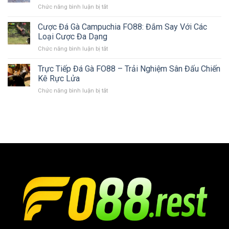
Và
Kê
Chức năng bình luận bị tắt
ở
–
Kinh
FO88
Hướng
Nghiệm
Đá
Cược Đá Gà Campuchia FO88: Đắm Say Với Các
Dẫn
Để
Gà
Chơi
Loại Cược Đa Dạng
Thắng
Thomo
Và
Lớn
Chức năng bình luận bị tắt
ở
–
Bí
Cược
Trải
Quyết
Đá
Trực Tiếp Đá Gà FO88 – Trải Nghiệm Sân Đấu Chiến
Nghiệm
Để
Gà
Đỉnh
Kê Rực Lửa
Thắng
Campuchia
Cao
Lớn
Chức năng bình luận bị tắt
ở
FO88:
Với
Trực
Đắm
Nhiều
Tiếp
Say
Lợi
Đá
Với
Ích
Gà
Các
FO88
Loại
–
Cược
Trải
Đa
Nghiệm
Dạng
Sân
Đấu
Chiến
Kê
Rực
Lửa