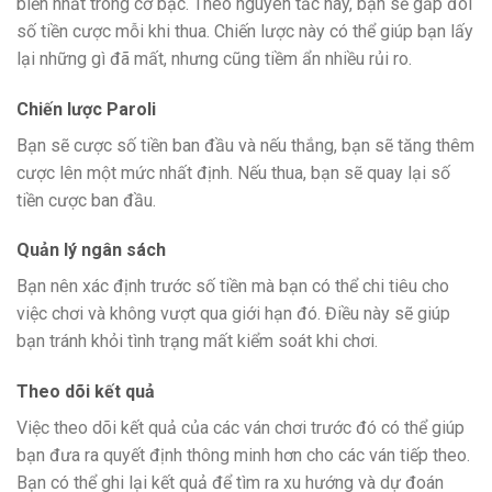
biến nhất trong cờ bạc. Theo nguyên tắc này, bạn sẽ gấp đôi
số tiền cược mỗi khi thua. Chiến lược này có thể giúp bạn lấy
lại những gì đã mất, nhưng cũng tiềm ẩn nhiều rủi ro.
Chiến lược Paroli
Bạn sẽ cược số tiền ban đầu và nếu thắng, bạn sẽ tăng thêm
cược lên một mức nhất định. Nếu thua, bạn sẽ quay lại số
tiền cược ban đầu.
Quản lý ngân sách
Bạn nên xác định trước số tiền mà bạn có thể chi tiêu cho
việc chơi và không vượt qua giới hạn đó. Điều này sẽ giúp
bạn tránh khỏi tình trạng mất kiểm soát khi chơi.
Theo dõi kết quả
Việc theo dõi kết quả của các ván chơi trước đó có thể giúp
bạn đưa ra quyết định thông minh hơn cho các ván tiếp theo.
Bạn có thể ghi lại kết quả để tìm ra xu hướng và dự đoán