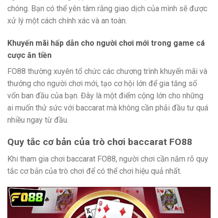
chóng. Bạn có thể yên tâm rằng giao dịch của mình sẽ được
xử lý một cách chính xác và an toàn.
Khuyến mãi hấp dẫn cho người chơi mới trong game cá
cược ăn tiền
FO88 thường xuyên tổ chức các chương trình khuyến mãi và
thưởng cho người chơi mới, tạo cơ hội lớn để gia tăng số
vốn ban đầu của bạn. Đây là một điểm cộng lớn cho những
ai muốn thử sức với baccarat mà không cần phải đầu tư quá
nhiều ngay từ đầu.
Quy tắc cơ bản của trò chơi baccarat FO88
Khi tham gia chơi baccarat FO88, người chơi cần nắm rõ quy
tắc cơ bản của trò chơi để có thể chơi hiệu quả nhất.