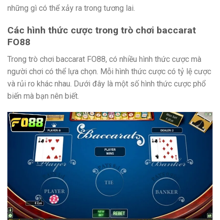
những gì có thể xảy ra trong tương lai.
Các hình thức cược trong trò chơi baccarat
FO88
Trong trò chơi baccarat FO88, có nhiều hình thức cược mà
người chơi có thể lựa chọn. Mỗi hình thức cược có tỷ lệ cược
và rủi ro khác nhau. Dưới đây là một số hình thức cược phổ
biến mà bạn nên biết.