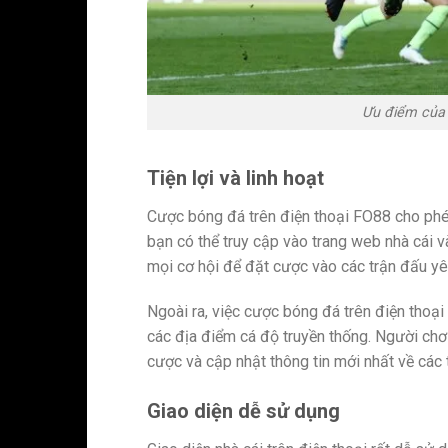
Ưu điểm của 
Tiện lợi và linh hoạt
Cược bóng đá trên điện thoại FO88 cho phép 
bạn có thể truy cập vào trang web nhà cái v
mọi cơ hội để đặt cược vào các trận đấu yê
Ngoài ra, việc cược bóng đá trên điện thoại
các địa điểm cá độ truyền thống. Người chơi
cược và cập nhật thông tin mới nhất về các 
Giao diện dễ sử dụng