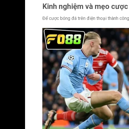
Kinh nghiệm và mẹo cược 
Để cược bóng đá trên điện thoại thành công