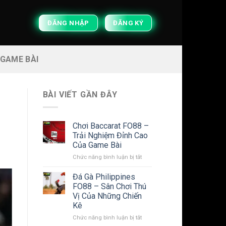
ĐĂNG NHẬP
ĐĂNG KÝ
GAME BÀI
BÀI VIẾT GẦN ĐÂY
Chơi Baccarat FO88 –
Trải Nghiệm Đỉnh Cao
Của Game Bài
Chức năng bình luận bị tắt
ở
Chơi
Baccarat
Đá Gà Philippines
FO88
FO88 – Sân Chơi Thú
–
Vị Của Những Chiến
Trải
Kê
Nghiệm
Đỉnh
Chức năng bình luận bị tắt
ở
Cao