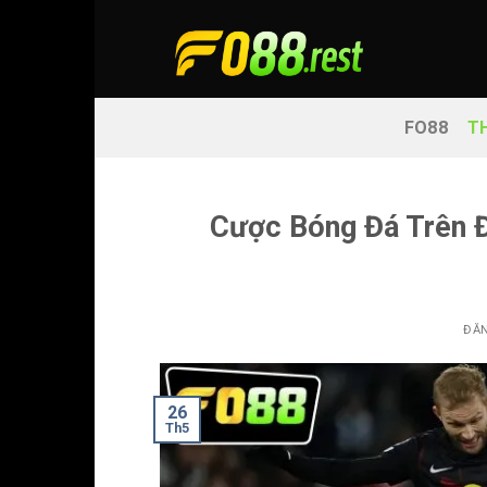
Bỏ
qua
nội
dung
FO88
T
Cược Bóng Đá Trên 
ĐĂ
26
Th5