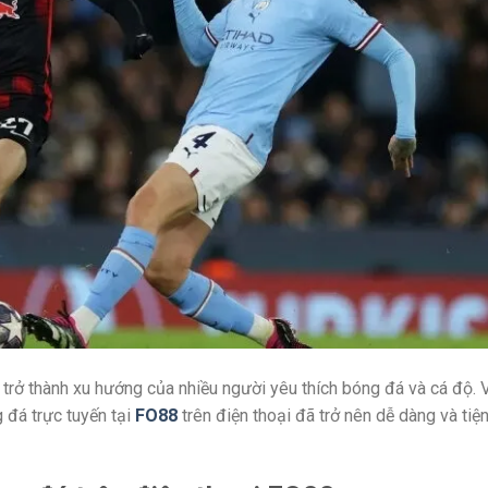
trở thành xu hướng của nhiều người yêu thích bóng đá và cá độ. 
 đá trực tuyến tại
FO88
trên điện thoại đã trở nên dễ dàng và tiện