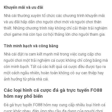
Khuyến mãi và ưu đãi
Nhà cái thường xuyên tổ chức các chương trình khuyến mãi
và ưu đãi hấp dẫn cho người chơi mới và người chơi thân
thiết. Những chương trình này không chỉ cải thiện trải nghiệm
chơi game mà còn tạo cơ hội thắng lớn cho người tham gia.
Tính minh bạch và công bằng
Nhà cái
đặt ra cam kết mạnh mẽ trong việc cung cấp cho
người chơi một trải nghiệm cá cược không chỉ công bằng mà
còn minh bạch. Tất cả các kết quả cá cược đều được tạo ra
một cách ngẫu nhiên, hoàn toàn không có sự can thiệp hay
ảnh hưởng từ phía nhà cái.
Các loại hình cá cược đá gà trực tuyến FO88
hôm nay phổ biến
Đá gà trực tuyến FO88 hôm nay cung cấp nhiều loại hình cá
cược khác nhau, đáp ứng nhu cầu đa dạng của người chơi.