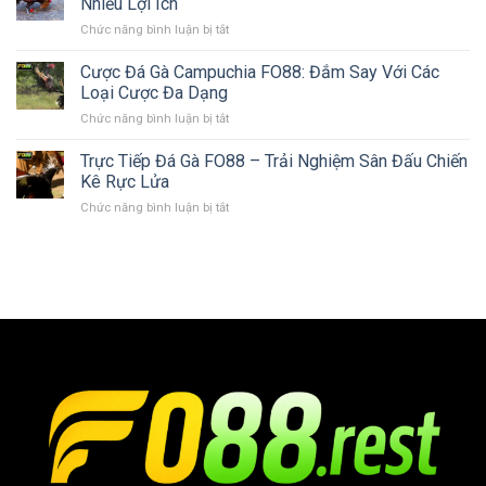
Nhiều Lợi Ích
Chiến
FO88
Và
Kê
Chức năng bình luận bị tắt
ở
–
Kinh
FO88
Hướng
Nghiệm
Đá
Cược Đá Gà Campuchia FO88: Đắm Say Với Các
Dẫn
Để
Gà
Chơi
Loại Cược Đa Dạng
Thắng
Thomo
Và
Lớn
Chức năng bình luận bị tắt
ở
–
Bí
Cược
Trải
Quyết
Đá
Trực Tiếp Đá Gà FO88 – Trải Nghiệm Sân Đấu Chiến
Nghiệm
Để
Gà
Đỉnh
Kê Rực Lửa
Thắng
Campuchia
Cao
Lớn
Chức năng bình luận bị tắt
ở
FO88:
Với
Trực
Đắm
Nhiều
Tiếp
Say
Lợi
Đá
Với
Ích
Gà
Các
FO88
Loại
–
Cược
Trải
Đa
Nghiệm
Dạng
Sân
Đấu
Chiến
Kê
Rực
Lửa