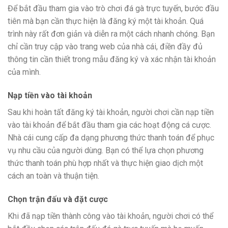
Để bắt đầu tham gia vào trò chơi đá gà trực tuyến, bước đầu
tiên mà bạn cần thực hiện là đăng ký một tài khoản. Quá
trình này rất đơn giản và diễn ra một cách nhanh chóng. Bạn
chỉ cần truy cập vào trang web của nhà cái, điền đầy đủ
thông tin cần thiết trong mẫu đăng ký và xác nhận tài khoản
của mình.
Nạp tiền vào tài khoản
Sau khi hoàn tất đăng ký tài khoản, người chơi cần nạp tiền
vào tài khoản để bắt đầu tham gia các hoạt động cá cược.
Nhà cái cung cấp đa dạng phương thức thanh toán để phục
vụ nhu cầu của người dùng. Bạn có thể lựa chọn phương
thức thanh toán phù hợp nhất và thực hiện giao dịch một
cách an toàn và thuận tiện.
Chọn trận đấu và đặt cược
Khi đã nạp tiền thành công vào tài khoản, người chơi có thể