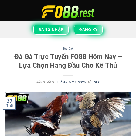
Bỏ
qua
nội
dung
ĐĂNG NHẬP
ĐĂNG KÝ
ĐÁ GÀ
Đá Gà Trực Tuyến FO88 Hôm Nay –
Lựa Chọn Hàng Đầu Cho Kê Thủ
ĐĂNG VÀO
THÁNG 5 27, 2025
BỞI
SEO
27
Th5