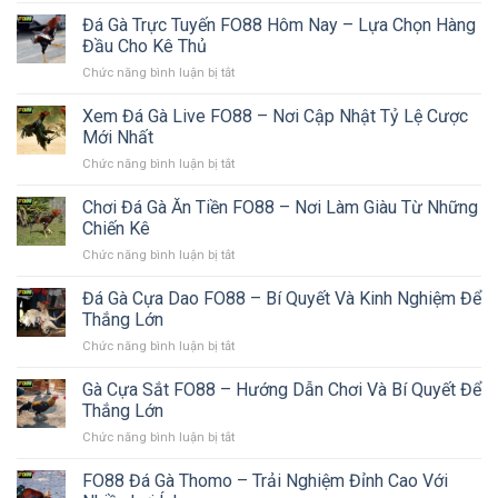
Đá
Nghiệm
Gà
Đá Gà Trực Tuyến FO88 Hôm Nay – Lựa Chọn Hàng
Đỉnh
Philippines
Cao
Đầu Cho Kê Thủ
FO88
Của
Chức năng bình luận bị tắt
ở
–
Game
Đá
Sân
Bài
Gà
Xem Đá Gà Live FO88 – Nơi Cập Nhật Tỷ Lệ Cược
Chơi
Trực
Thú
Mới Nhất
Tuyến
Vị
Chức năng bình luận bị tắt
ở
FO88
Của
Xem
Hôm
Những
Đá
Chơi Đá Gà Ăn Tiền FO88 – Nơi Làm Giàu Từ Những
Nay
Chiến
Gà
–
Chiến Kê
Kê
Live
Lựa
Chức năng bình luận bị tắt
ở
FO88
Chọn
Chơi
–
Hàng
Đá
Đá Gà Cựa Dao FO88 – Bí Quyết Và Kinh Nghiệm Để
Nơi
Đầu
Gà
Cập
Thắng Lớn
Cho
Ăn
Nhật
Kê
Chức năng bình luận bị tắt
ở
Tiền
Tỷ
Thủ
Đá
FO88
Lệ
Gà
Gà Cựa Sắt FO88 – Hướng Dẫn Chơi Và Bí Quyết Để
–
Cược
Cựa
Nơi
Thắng Lớn
Mới
Dao
Làm
Nhất
Chức năng bình luận bị tắt
ở
FO88
Giàu
Gà
–
Từ
Cựa
FO88 Đá Gà Thomo – Trải Nghiệm Đỉnh Cao Với
Bí
Những
Sắt
Quyết