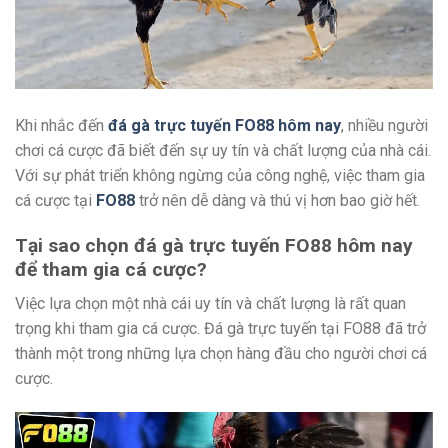
Khi nhắc đến
đá gà trực tuyến FO88 hôm nay
, nhiều người
chơi cá cược đã biết đến sự uy tín và chất lượng của nhà cái.
Với sự phát triển không ngừng của công nghệ, việc tham gia
cá cược tại
FO88
trở nên dễ dàng và thú vị hơn bao giờ hết.
Tại sao chọn đá gà trực tuyến FO88 hôm nay
để tham gia cá cược?
Việc lựa chọn một nhà cái uy tín và chất lượng là rất quan
trọng khi tham gia cá cược. Đá gà trực tuyến tại FO88 đã trở
thành một trong những lựa chọn hàng đầu cho người chơi cá
cược.