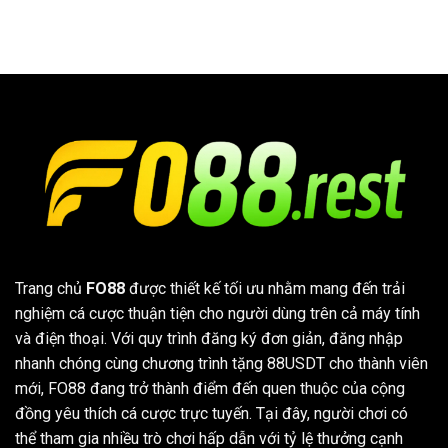
Tiếp
Say
Lợi
Đá
Với
Ích
Gà
Các
FO88
Loại
–
Cược
Trải
Đa
Nghiệm
Dạng
Sân
Đấu
Chiến
Kê
Rực
Lửa
Trang chủ
FO88
được thiết kế tối ưu nhằm mang đến trải
nghiệm cá cược thuận tiện cho người dùng trên cả máy tính
và điện thoại. Với quy trình đăng ký đơn giản, đăng nhập
nhanh chóng cùng chương trình tặng 88USDT cho thành viên
mới, FO88 đang trở thành điểm đến quen thuộc của cộng
đồng yêu thích cá cược trực tuyến. Tại đây, người chơi có
thể tham gia nhiều trò chơi hấp dẫn với tỷ lệ thưởng cạnh