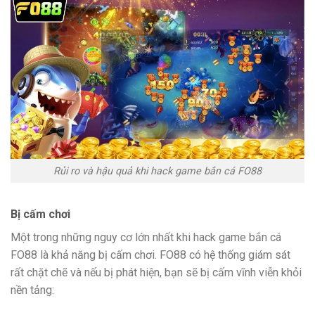
Rủi ro và hậu quả khi hack game bắn cá FO88
Bị cấm chơi
Một trong những nguy cơ lớn nhất khi hack game bắn cá
FO88 là khả năng bị cấm chơi. FO88 có hệ thống giám sát
rất chặt chẽ và nếu bị phát hiện, bạn sẽ bị cấm vĩnh viễn khỏi
nền tảng: