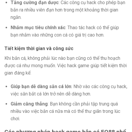
Tăng cường đạn dược
: Các công cụ hack cho phép bạn
bắn ra nhiều viên đạn hơn trong một khoảng thời gian
ngắn.
Nhắm mục tiêu chính xác
: Thao tác hack có thể giúp
bạn nhắm vào những con cá có giá trị cao hơn.
Tiết kiệm thời gian và công sức
Khi bắn cá, không phải lúc nào bạn cũng có thể thu hoạch
được cá như mong muốn. Việc hack game giúp tiết kiệm thời
gian đáng kể:
Giúp bạn dễ dàng săn cá lớn
: Nhờ vào các công cụ hack,
việc săn bắt cá lớn trở nên dễ dàng hơn.
Giảm căng thẳng
: Bạn không cần phải tập trung quá
nhiều vào việc bắn cá nữa mà có thể thư giãn trong lúc
chơi.
Các phương pháp hack game bắn cá FO88 phổ