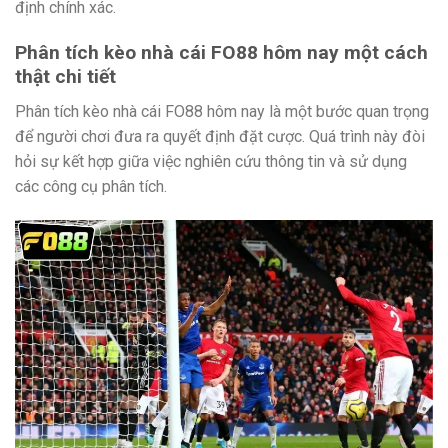
định chính xác.
Phân tích kèo nhà cái FO88 hôm nay một cách
thật chi tiết
Phân tích kèo nhà cái FO88 hôm nay là một bước quan trọng
để người chơi đưa ra quyết định đặt cược. Quá trình này đòi
hỏi sự kết hợp giữa việc nghiên cứu thông tin và sử dụng
các công cụ phân tích.