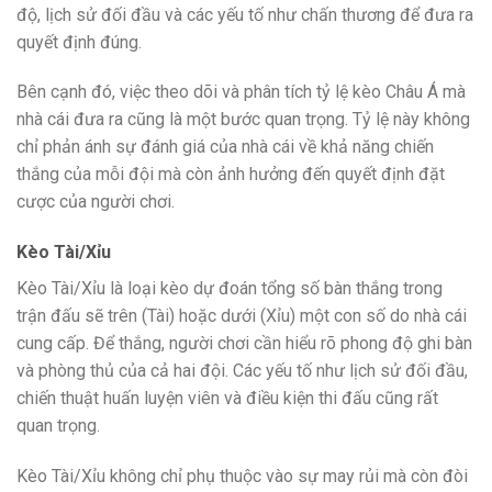
độ, lịch sử đối đầu và các yếu tố như chấn thương để đưa ra
quyết định đúng.
Bên cạnh đó, việc theo dõi và phân tích tỷ lệ kèo Châu Á mà
nhà cái đưa ra cũng là một bước quan trọng. Tỷ lệ này không
chỉ phản ánh sự đánh giá của nhà cái về khả năng chiến
thắng của mỗi đội mà còn ảnh hưởng đến quyết định đặt
cược của người chơi.
Kèo Tài/Xỉu
Kèo Tài/Xỉu là loại kèo dự đoán tổng số bàn thắng trong
trận đấu sẽ trên (Tài) hoặc dưới (Xỉu) một con số do nhà cái
cung cấp. Để thắng, người chơi cần hiểu rõ phong độ ghi bàn
và phòng thủ của cả hai đội. Các yếu tố như lịch sử đối đầu,
chiến thuật huấn luyện viên và điều kiện thi đấu cũng rất
quan trọng.
Kèo Tài/Xỉu không chỉ phụ thuộc vào sự may rủi mà còn đòi