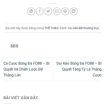
Bài viết này được đăng trong
THỂ THAO
. Đánh dấu
liên kết thường trực
.
SEO
Cá Cược Bóng Đá FO88 – Bí
Soi Kèo Bóng Đá FO88 – Bí
Quyết Và Chiến Lược Để
Quyết Tăng Tỷ Lệ Thắng
Thắng Lớn
Cược
BÀI VIẾT GẦN ĐÂY