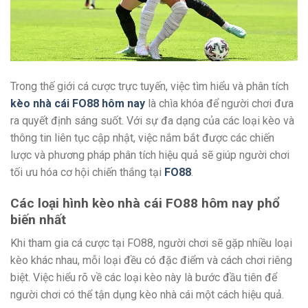
Trong thế giới cá cược trực tuyến, việc tìm hiểu và phân tích
kèo nhà cái FO88 hôm nay
là chìa khóa để người chơi đưa
ra quyết định sáng suốt. Với sự đa dạng của các loại kèo và
thông tin liên tục cập nhật, việc nắm bắt được các chiến
lược và phương pháp phân tích hiệu quả sẽ giúp người chơi
tối ưu hóa cơ hội chiến thắng tại
FO88
.
Các loại hình kèo nhà cái FO88 hôm nay phổ
biến nhất
Khi tham gia cá cược tại FO88, người chơi sẽ gặp nhiều loại
kèo khác nhau, mỗi loại đều có đặc điểm và cách chơi riêng
biệt. Việc hiểu rõ về các loại kèo này là bước đầu tiên để
người chơi có thể tận dụng kèo nhà cái một cách hiệu quả.