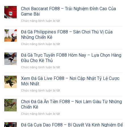
Chơi Baccarat FO88 – Trải Nghiệm Đỉnh Cao Của
Game Bài
Chức năng bình luận bị tắt
ở
Chơi
Baccarat
Đá Gà Philippines FO88 – Sân Chơi Thú Vị Của
FO88
Những Chiến Kê
–
Chức năng bình luận bị tắt
ở
Trải
Đá
Nghiệm
Gà
Đá Gà Trực Tuyến FO88 Hôm Nay – Lựa Chọn Hàng
Đỉnh
Philippines
Cao
Đầu Cho Kê Thủ
FO88
Của
Chức năng bình luận bị tắt
ở
–
Game
Đá
Sân
Bài
Gà
Xem Đá Gà Live FO88 – Nơi Cập Nhật Tỷ Lệ Cược
Chơi
Trực
Thú
Mới Nhất
Tuyến
Vị
Chức năng bình luận bị tắt
ở
FO88
Của
Xem
Hôm
Những
Đá
Chơi Đá Gà Ăn Tiền FO88 – Nơi Làm Giàu Từ Những
Nay
Chiến
Gà
–
Chiến Kê
Kê
Live
Lựa
Chức năng bình luận bị tắt
ở
FO88
Chọn
Chơi
–
Hàng
Đá
Đá Gà Cựa Dao FO88 – Bí Quyết Và Kinh Nghiệm Để
Nơi
Đầu