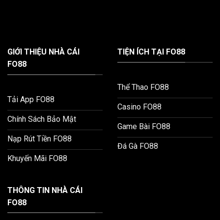
GIỚI THIỆU NHÀ CÁI
TIỆN ÍCH TẠI FO88
FO88
Thể Thao FO88
Tải App FO88
Casino FO88
Chính Sách Bảo Mật
Game Bài FO88
Nạp Rút Tiền FO88
Đá Gà FO88
Khuyến Mãi FO88
THÔNG TIN NHÀ CÁI
FO88