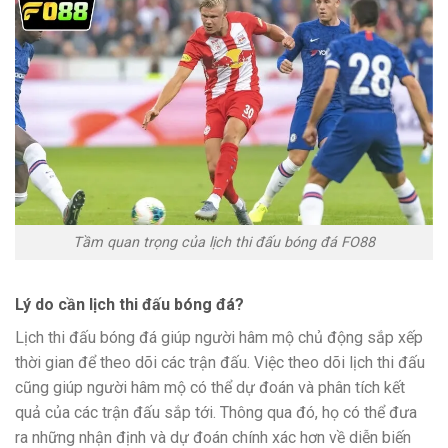
Tầm quan trọng của lịch thi đấu bóng đá FO88
Lý do cần lịch thi đấu bóng đá?
Lịch thi đấu bóng đá giúp người hâm mộ chủ động sắp xếp
thời gian để theo dõi các trận đấu. Việc theo dõi lịch thi đấu
cũng giúp người hâm mộ có thể dự đoán và phân tích kết
quả của các trận đấu sắp tới. Thông qua đó, họ có thể đưa
ra những nhận định và dự đoán chính xác hơn về diễn biến