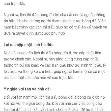
của trận đấu.
Ngoài ra, lịch thi đấu bóng đá tại nhà cái còn là nguồn thông
tin hữu ích cho những người tham gia cá cược bóng đá. Việc
nắm bắt chính xác lịch thi đấu giúp họ có thể lên kế hoạch và
đưa ra quyết định đặt cược phù hợp.
Lợi ích cập nhật lịch thi đấu
Nhà cái cung cấp lịch thi đấu bóng đá được cập nhật liên
tục và chính xác. Ngoài ra, nền tảng cũng cung cấp nhiều
thông tin bổ ích khác về các trận đấu như đội hình thi đấu, tỷ
lệ cược, và thống kê chi tiết… giúp người hâm mộ sẽ có một
cái nhìn thật sâu sắc hơn về các trận đấu.
Ý nghĩa với fan và nhà cái
Đối với fan hâm mộ, lịch thi đấu bóng đá là công cụ giúp họ
kết nối với thế giới bóng đá. Đối với nhà cái, việc cung cấp
lịch thi đấu chính xác và nhanh chóng là cách để họ thể hiện