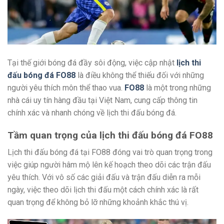
Tại thế giới bóng đá đầy sôi động, việc cập nhật
lịch thi
đấu bóng đá FO88
là điều không thể thiếu đối với những
người yêu thích môn thể thao vua.
FO88
là một trong những
nhà cái uy tín hàng đầu tại Việt Nam, cung cấp thông tin
chính xác và nhanh chóng về lịch thi đấu bóng đá.
Tầm quan trọng của lịch thi đấu bóng đá FO88
Lịch thi đấu bóng đá tại FO88 đóng vai trò quan trọng trong
việc giúp người hâm mộ lên kế hoạch theo dõi các trận đấu
yêu thích. Với vô số các giải đấu và trận đấu diễn ra mỗi
ngày, việc theo dõi lịch thi đấu một cách chính xác là rất
quan trọng để không bỏ lỡ những khoảnh khắc thú vị.