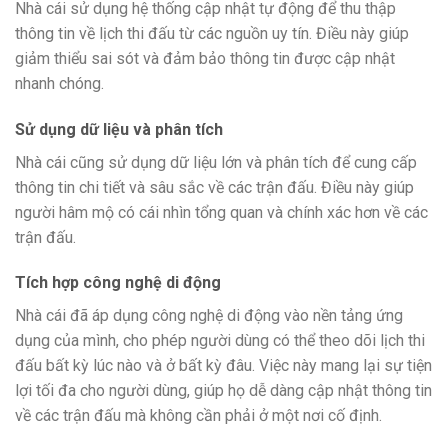
Nhà cái sử dụng hệ thống cập nhật tự động để thu thập
thông tin về lịch thi đấu từ các nguồn uy tín. Điều này giúp
giảm thiểu sai sót và đảm bảo thông tin được cập nhật
nhanh chóng.
Sử dụng dữ liệu và phân tích
Nhà cái cũng sử dụng dữ liệu lớn và phân tích để cung cấp
thông tin chi tiết và sâu sắc về các trận đấu. Điều này giúp
người hâm mộ có cái nhìn tổng quan và chính xác hơn về các
trận đấu.
Tích hợp công nghệ di động
Nhà cái
đã áp dụng công nghệ di động vào nền tảng ứng
dụng của mình, cho phép người dùng có thể theo dõi lịch thi
đấu bất kỳ lúc nào và ở bất kỳ đâu. Việc này mang lại sự tiện
lợi tối đa cho người dùng, giúp họ dễ dàng cập nhật thông tin
về các trận đấu mà không cần phải ở một nơi cố định.