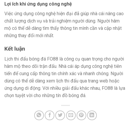
Lợi ích khi ứng dụng công nghệ
Việc ứng dụng công nghệ hiện đại đã giúp nhà cái nâng cao
chất lượng dịch vụ và trải nghiệm người dùng. Người hâm
mộ có thể dễ dàng tìm thấy thông tin mình cần và cập nhật
những thay đổi mới nhất.
Kết luận
Lịch thi đấu bóng đá FO88 là công cụ quan trọng cho người
hâm mộ theo dõi trận đấu. Nhà cái áp dụng công nghệ tiên
tiến để cung cấp thông tin chính xác và nhanh chóng. Người
dùng có thể dễ dàng xem lịch thi đấu qua trang web hoặc
ứng dụng di động. Với nhiều giải đấu khác nhau, FO88 là lựa
chọn tuyệt vời cho những tín đồ bóng đá.