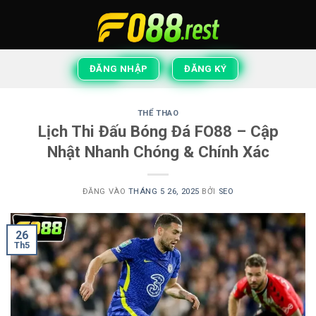
Bỏ
qua
nội
dung
ĐĂNG NHẬP
ĐĂNG KÝ
THỂ THAO
Lịch Thi Đấu Bóng Đá FO88 – Cập
Nhật Nhanh Chóng & Chính Xác
ĐĂNG VÀO
THÁNG 5 26, 2025
BỞI
SEO
26
Th5