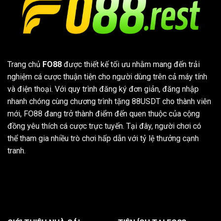
Chiến
Kê
Rực
Lửa
Trang chủ
FO88
được thiết kế tối ưu nhằm mang đến trải
nghiệm cá cược thuận tiện cho người dùng trên cả máy tính
và điện thoại. Với quy trình đăng ký đơn giản, đăng nhập
nhanh chóng cùng chương trình tặng 88USDT cho thành viên
mới, FO88 đang trở thành điểm đến quen thuộc của cộng
đồng yêu thích cá cược trực tuyến. Tại đây, người chơi có
thể tham gia nhiều trò chơi hấp dẫn với tỷ lệ thưởng cạnh
tranh.