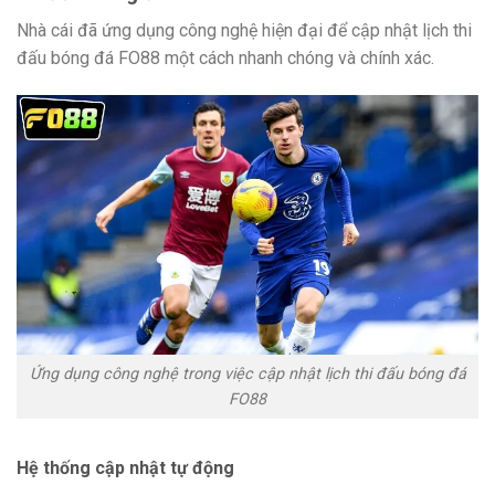
Nhà cái đã ứng dụng công nghệ hiện đại để cập nhật lịch thi
đấu bóng đá FO88 một cách nhanh chóng và chính xác.
Ứng dụng công nghệ trong việc cập nhật lịch thi đấu bóng đá
FO88
Hệ thống cập nhật tự động