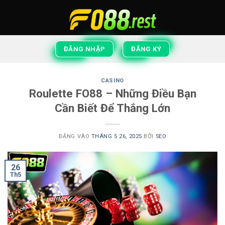
Bỏ
qua
nội
dung
ĐĂNG NHẬP
ĐĂNG KÝ
CASINO
Roulette FO88 – Những Điều Bạn
Cần Biết Để Thắng Lớn
ĐĂNG VÀO
THÁNG 5 26, 2025
BỞI
SEO
26
Th5