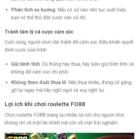
Phân tích xu hướng
: Nếu có số nào liên tục xuất hiện,
bạn có thể thử đặt cược vào số đó.
Tránh tâm lý cá cược cảm xúc
Cuối cùng, người chơi cần tránh để cảm xúc điều khiển quyết
định cược của mình:
Giữ bình tĩnh
: Dù thắng hay thua, hãy luôn giữ bình tĩnh và
không để cảm xúc chi phối.
Không theo đuổi thua lỗ
: Nếu thua nhiều, đừng cố gắng
gỡ lại ngay mà hãy nghỉ ngơi và suy nghĩ lại.
Lợi ích khi chơi roulette FO88
Chơi roulette FO88 mang lại nhiều lợi ích cho người chơi
không chỉ về mặt tài chính mà còn về mặt trải nghiệm.