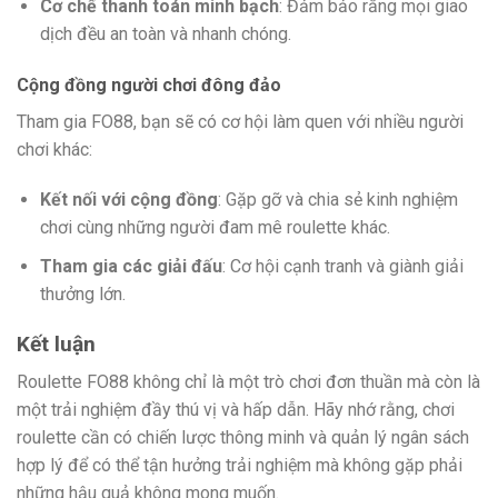
Cơ chế thanh toán minh bạch
: Đảm bảo rằng mọi giao
dịch đều an toàn và nhanh chóng.
Cộng đồng người chơi đông đảo
Tham gia FO88, bạn sẽ có cơ hội làm quen với nhiều người
chơi khác:
Kết nối với cộng đồng
: Gặp gỡ và chia sẻ kinh nghiệm
chơi cùng những người đam mê roulette khác.
Tham gia các giải đấu
: Cơ hội cạnh tranh và giành giải
thưởng lớn.
Kết luận
Roulette FO88 không chỉ là một trò chơi đơn thuần mà còn là
một trải nghiệm đầy thú vị và hấp dẫn. Hãy nhớ rằng, chơi
roulette cần có chiến lược thông minh và quản lý ngân sách
hợp lý để có thể tận hưởng trải nghiệm mà không gặp phải
những hậu quả không mong muốn.