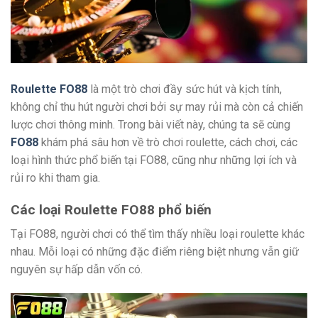
Roulette FO88
là một trò chơi đầy sức hút và kịch tính,
không chỉ thu hút người chơi bởi sự may rủi mà còn cả chiến
lược chơi thông minh. Trong bài viết này, chúng ta sẽ cùng
FO88
khám phá sâu hơn về trò chơi roulette, cách chơi, các
loại hình thức phổ biến tại FO88, cũng như những lợi ích và
rủi ro khi tham gia.
Các loại Roulette FO88 phổ biến
Tại FO88, người chơi có thể tìm thấy nhiều loại roulette khác
nhau. Mỗi loại có những đặc điểm riêng biệt nhưng vẫn giữ
nguyên sự hấp dẫn vốn có.