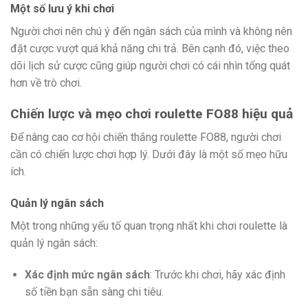
Một số lưu ý khi chơi
Người chơi nên chú ý đến ngân sách của mình và không nên
đặt cược vượt quá khả năng chi trả. Bên cạnh đó, việc theo
dõi lịch sử cược cũng giúp người chơi có cái nhìn tổng quát
hơn về trò chơi.
Chiến lược và mẹo chơi roulette FO88 hiệu quả
Để nâng cao cơ hội chiến thắng roulette FO88, người chơi
cần có chiến lược chơi hợp lý. Dưới đây là một số mẹo hữu
ích.
Quản lý ngân sách
Một trong những yếu tố quan trọng nhất khi chơi roulette là
quản lý ngân sách:
Xác định mức ngân sách
: Trước khi chơi, hãy xác định
số tiền bạn sẵn sàng chi tiêu.