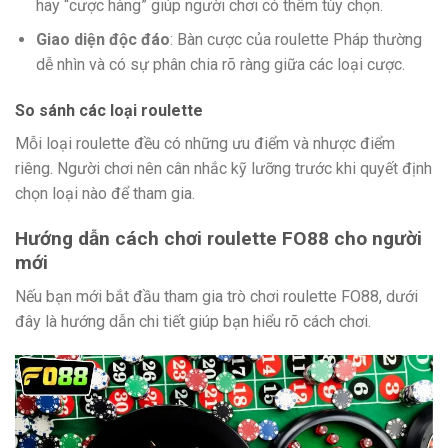
hay “cược hàng” giúp người chơi có thêm tùy chọn.
Giao diện độc đáo
: Bàn cược của roulette Pháp thường
dễ nhìn và có sự phân chia rõ ràng giữa các loại cược.
So sánh các loại roulette
Mỗi loại roulette đều có những ưu điểm và nhược điểm
riêng. Người chơi nên cân nhắc kỹ lưỡng trước khi quyết định
chọn loại nào để tham gia.
Hướng dẫn cách chơi roulette FO88 cho người
mới
Nếu bạn mới bắt đầu tham gia trò chơi roulette FO88, dưới
đây là hướng dẫn chi tiết giúp bạn hiểu rõ cách chơi.