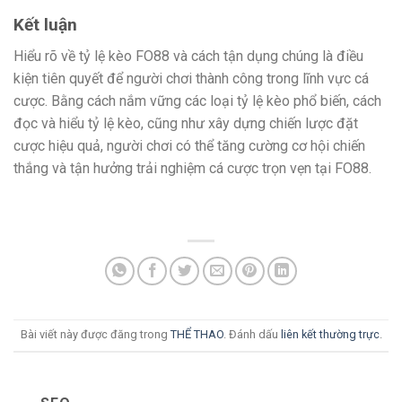
Kết luận
Hiểu rõ về tỷ lệ kèo FO88 và cách tận dụng chúng là điều
kiện tiên quyết để người chơi thành công trong lĩnh vực cá
cược. Bằng cách nắm vững các loại tỷ lệ kèo phổ biến, cách
đọc và hiểu tỷ lệ kèo, cũng như xây dựng chiến lược đặt
cược hiệu quả, người chơi có thể tăng cường cơ hội chiến
thắng và tận hưởng trải nghiệm cá cược trọn vẹn tại FO88.
Bài viết này được đăng trong
THỂ THAO
. Đánh dấu
liên kết thường trực
.