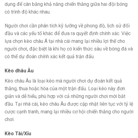
dụng để cân bằng khả năng chiến thắng giữa hai đội bóng
có trình độ khác nhau.
Người chơi cần phân tích kỹ lưỡng về phong độ, lịch sử đối
đầu và các yếu tố khác để đưa ra quyết định chính xác. Việc
lựa chọn kèo châu Á tại nhà cái mang lại nhiều lợi thế cho
người chơi, đặc biệt là khi họ có kiến thức sâu về bóng đá và
có thể dự đoán chính xác kết quả trận đấu.
Kèo dhâu Âu
Kèo châu Âu là loại kèo mà người chơi dự đoán kết quả
thắng, thua hoặc hòa của một trận đấu. Loại kèo này đơn
giản và dễ hiểu, phù hợp với cả những người chơi mới bắt
đầu. Tại nhà cái, kèo châu Âu được cập nhật liên tục với tỷ lệ
cược cạnh tranh, mang lại nhiều cơ hội chiến thắng cho người
chơi.
Kèo Tài/Xỉu