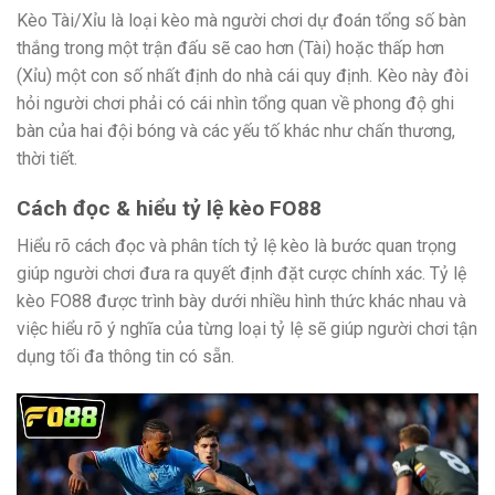
Kèo Tài/Xỉu là loại kèo mà người chơi dự đoán tổng số bàn
thắng trong một trận đấu sẽ cao hơn (Tài) hoặc thấp hơn
(Xỉu) một con số nhất định do nhà cái quy định. Kèo này đòi
hỏi người chơi phải có cái nhìn tổng quan về phong độ ghi
bàn của hai đội bóng và các yếu tố khác như chấn thương,
thời tiết.
Cách đọc & hiểu tỷ lệ kèo FO88
Hiểu rõ cách đọc và phân tích tỷ lệ kèo là bước quan trọng
giúp người chơi đưa ra quyết định đặt cược chính xác. Tỷ lệ
kèo FO88 được trình bày dưới nhiều hình thức khác nhau và
việc hiểu rõ ý nghĩa của từng loại tỷ lệ sẽ giúp người chơi tận
dụng tối đa thông tin có sẵn.