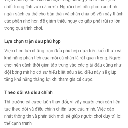
nhất trong lĩnh vực cá cược. Người chơi cần phải xác định
ngân sách cụ thể cho bản thân và phân chia số vốn này thành
các phần nhỏ hơn để giảm thiểu nguy cơ gặp phải rủi ro lớn
trong quá trình chơi.
Lựa chọn trận đấu phù hợp
Việc chọn lựa những trận đấu phù hợp dựa trên kiến thức và
khả năng phân tích của mỗi cá nhân là rất quan trọng. Người
chơi nên dành thời gian tập trung vào các giải đấu cũng như
đội bóng mà họ có sự hiểu biết sâu sắc, điều này sẽ giúp
tăng khả năng thắng lợi khi tham gia cá cược.
Theo dõi và điều chỉnh
Thị trường cá cược luôn thay đổi, vì vậy người chơi cần liên
tục theo dõi và điều chỉnh chiến lược của mình. Việc cập
nhật thông tin và phân tích mới sẽ giúp người chơi duy trì lợi
thế cạnh tranh.