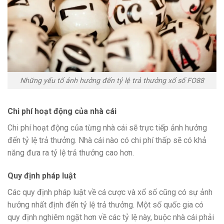
Những yếu tố ảnh hưởng đến tỷ lệ trả thưởng xổ số FO88
Chi phí hoạt động của nhà cái
Chi phí hoạt động của từng nhà cái sẽ trực tiếp ảnh hưởng
đến tỷ lệ trả thưởng. Nhà cái nào có chi phí thấp sẽ có khả
năng đưa ra tỷ lệ trả thưởng cao hơn.
Quy định pháp luật
Các quy định pháp luật về cá cược và xổ số cũng có sự ảnh
hưởng nhất định đến tỷ lệ trả thưởng. Một số quốc gia có
quy định nghiêm ngặt hơn về các tỷ lệ này, buộc nhà cái phải