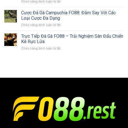
Chức năng bình luận bị tắt
ở
–
Kinh
FO88
Hướng
Nghiệm
Đá
Cược Đá Gà Campuchia FO88: Đắm Say Với Các
Dẫn
Để
Gà
Chơi
Loại Cược Đa Dạng
Thắng
Thomo
Và
Lớn
Chức năng bình luận bị tắt
ở
–
Bí
Cược
Trải
Quyết
Đá
Trực Tiếp Đá Gà FO88 – Trải Nghiệm Sân Đấu Chiến
Nghiệm
Để
Gà
Đỉnh
Kê Rực Lửa
Thắng
Campuchia
Cao
Lớn
Chức năng bình luận bị tắt
ở
FO88:
Với
Trực
Đắm
Nhiều
Tiếp
Say
Lợi
Đá
Với
Ích
Gà
Các
FO88
Loại
–
Cược
Trải
Đa
Nghiệm
Dạng
Sân
Đấu
Chiến
Kê
Rực
Lửa