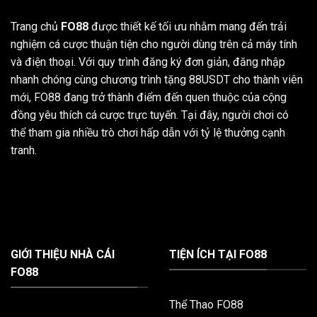
Trang chủ
FO88
được thiết kế tối ưu nhằm mang đến trải
nghiệm cá cược thuận tiện cho người dùng trên cả máy tính
và điện thoại. Với quy trình đăng ký đơn giản, đăng nhập
nhanh chóng cùng chương trình tặng 88USDT cho thành viên
mới, FO88 đang trở thành điểm đến quen thuộc của cộng
đồng yêu thích cá cược trực tuyến. Tại đây, người chơi có
thể tham gia nhiều trò chơi hấp dẫn với tỷ lệ thưởng cạnh
tranh.
GIỚI THIỆU NHÀ CÁI
TIỆN ÍCH TẠI FO88
FO88
Thể Thao FO88