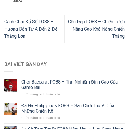
SEO
Cách Chơi Xổ Số FO88 –
Cầu Đẹp FO88 – Chiến Lược
Hướng Dẫn Từ A Đến Z Để
Nâng Cao Khả Năng Chiến
Thắng Lớn
Thắng
BÀI VIẾT GẦN ĐÂY
Chơi Baccarat FO88 – Trải Nghiệm Đỉnh Cao Của
Game Bài
Chức năng bình luận bị tắt
ở
Chơi
Baccarat
Đá Gà Philippines FO88 – Sân Chơi Thú Vị Của
FO88
Những Chiến Kê
–
Chức năng bình luận bị tắt
ở
Trải
Đá
Nghiệm
Gà
Đỉnh