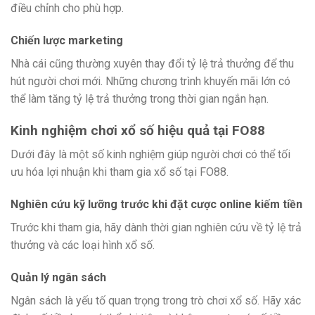
điều chỉnh cho phù hợp.
Chiến lược marketing
Nhà cái cũng thường xuyên thay đổi tỷ lệ trả thưởng để thu
hút người chơi mới. Những chương trình khuyến mãi lớn có
thể làm tăng tỷ lệ trả thưởng trong thời gian ngắn hạn.
Kinh nghiệm chơi xổ số hiệu quả tại FO88
Dưới đây là một số kinh nghiệm giúp người chơi có thể tối
ưu hóa lợi nhuận khi tham gia xổ số tại FO88.
Nghiên cứu kỹ lưỡng trước khi đặt cược online kiếm tiền
Trước khi tham gia, hãy dành thời gian nghiên cứu về tỷ lệ trả
thưởng và các loại hình xổ số.
Quản lý ngân sách
Ngân sách là yếu tố quan trọng trong trò chơi xổ số. Hãy xác